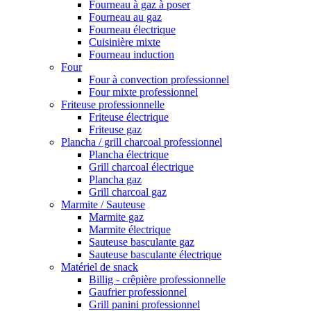
Fourneau à gaz à poser
Fourneau au gaz
Fourneau électrique
Cuisinière mixte
Fourneau induction
Four
Four à convection professionnel
Four mixte professionnel
Friteuse professionnelle
Friteuse électrique
Friteuse gaz
Plancha / grill charcoal professionnel
Plancha électrique
Grill charcoal électrique
Plancha gaz
Grill charcoal gaz
Marmite / Sauteuse
Marmite gaz
Marmite électrique
Sauteuse basculante gaz
Sauteuse basculante électrique
Matériel de snack
Billig - crêpière professionnelle
Gaufrier professionnel
Grill panini professionnel