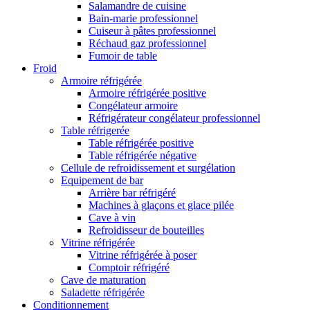
Salamandre de cuisine
Bain-marie professionnel
Cuiseur à pâtes professionnel
Réchaud gaz professionnel
Fumoir de table
Froid
Armoire réfrigérée
Armoire réfrigérée positive
Congélateur armoire
Réfrigérateur congélateur professionnel
Table réfrigerée
Table réfrigérée positive
Table réfrigérée négative
Cellule de refroidissement et surgélation
Equipement de bar
Arrière bar réfrigéré
Machines à glaçons et glace pilée
Cave à vin
Refroidisseur de bouteilles
Vitrine réfrigérée
Vitrine réfrigérée à poser
Comptoir réfrigéré
Cave de maturation
Saladette réfrigérée
Conditionnement