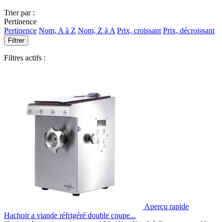
Trier par :
Pertinence
Pertinence
Nom, A à Z
Nom, Z à A
Prix, croissant
Prix, décroissant
Filtrer
Filtres actifs :
Aperçu rapide
Hachoir a viande réfrigéré double coupe...