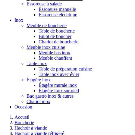
Essoreuse à salade
Essoreuse manuelle
Essoreuse électrique
Inox
Meuble de boucherie
Table de boucherie
Billot de boucher
Chariot de boucherie
Meuble inox cuisine
Meuble bas inox
Meuble chauffant
Table inox
Table de préparation cuisine
Table inox avec évier
Étagère inox
Étagère murale inox
Étagère inox sur pied
Bac gastro inox & autres
Chariot inox
Occasion
Accueil
Boucherie
Hachoir à viande
Hachoir a viande réfrigéré