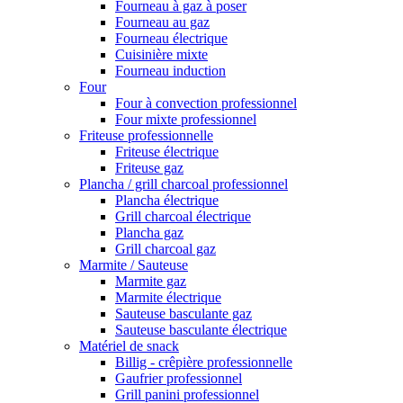
Fourneau à gaz à poser
Fourneau au gaz
Fourneau électrique
Cuisinière mixte
Fourneau induction
Four
Four à convection professionnel
Four mixte professionnel
Friteuse professionnelle
Friteuse électrique
Friteuse gaz
Plancha / grill charcoal professionnel
Plancha électrique
Grill charcoal électrique
Plancha gaz
Grill charcoal gaz
Marmite / Sauteuse
Marmite gaz
Marmite électrique
Sauteuse basculante gaz
Sauteuse basculante électrique
Matériel de snack
Billig - crêpière professionnelle
Gaufrier professionnel
Grill panini professionnel