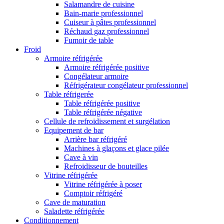
Salamandre de cuisine
Bain-marie professionnel
Cuiseur à pâtes professionnel
Réchaud gaz professionnel
Fumoir de table
Froid
Armoire réfrigérée
Armoire réfrigérée positive
Congélateur armoire
Réfrigérateur congélateur professionnel
Table réfrigerée
Table réfrigérée positive
Table réfrigérée négative
Cellule de refroidissement et surgélation
Equipement de bar
Arrière bar réfrigéré
Machines à glaçons et glace pilée
Cave à vin
Refroidisseur de bouteilles
Vitrine réfrigérée
Vitrine réfrigérée à poser
Comptoir réfrigéré
Cave de maturation
Saladette réfrigérée
Conditionnement