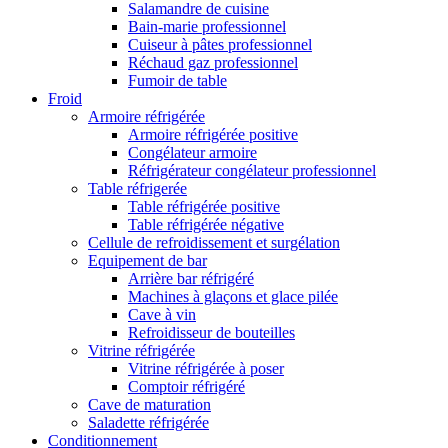
Salamandre de cuisine
Bain-marie professionnel
Cuiseur à pâtes professionnel
Réchaud gaz professionnel
Fumoir de table
Froid
Armoire réfrigérée
Armoire réfrigérée positive
Congélateur armoire
Réfrigérateur congélateur professionnel
Table réfrigerée
Table réfrigérée positive
Table réfrigérée négative
Cellule de refroidissement et surgélation
Equipement de bar
Arrière bar réfrigéré
Machines à glaçons et glace pilée
Cave à vin
Refroidisseur de bouteilles
Vitrine réfrigérée
Vitrine réfrigérée à poser
Comptoir réfrigéré
Cave de maturation
Saladette réfrigérée
Conditionnement