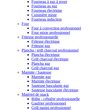
Fourneau à gaz à poser
Fourneau au gaz
Fourneau électrique
Cuisinière mixte
Fourneau induction
Four
Four à convection professionnel
Four mixte professionnel
Friteuse professionnelle
Friteuse électrique
Friteuse gaz
Plancha / grill charcoal professionnel
Plancha électrique
Grill charcoal électrique
Plancha gaz
Grill charcoal gaz
Marmite / Sauteuse
Marmite gaz
Marmite électrique
Sauteuse basculante gaz
Sauteuse basculante électrique
Matériel de snack
Billig - crêpière professionnelle
Gaufrier professionnel
Grill panini professionnel