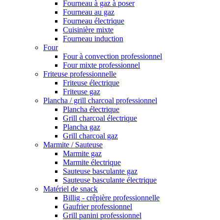
Fourneau à gaz à poser
Fourneau au gaz
Fourneau électrique
Cuisinière mixte
Fourneau induction
Four
Four à convection professionnel
Four mixte professionnel
Friteuse professionnelle
Friteuse électrique
Friteuse gaz
Plancha / grill charcoal professionnel
Plancha électrique
Grill charcoal électrique
Plancha gaz
Grill charcoal gaz
Marmite / Sauteuse
Marmite gaz
Marmite électrique
Sauteuse basculante gaz
Sauteuse basculante électrique
Matériel de snack
Billig - crêpière professionnelle
Gaufrier professionnel
Grill panini professionnel