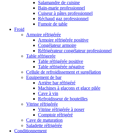
Salamandre de cuisine
Bain-marie professionnel
Cuiseur à pâtes professionnel
Réchaud gaz professionnel
Fumoir de table
Froid
Armoire réfrigérée
Armoire réfrigérée positive
Congélateur armoire
Réfrigérateur congélateur professionnel
Table réfrigerée
Table réfrigérée positive
Table réfrigérée négative
Cellule de refroidissement et surgélation
Equipement de bar
Arrière bar réfrigéré
Machines à glaçons et glace pilée
Cave à vin
Refroidisseur de bouteilles
Vitrine réfrigérée
Vitrine réfrigérée à poser
Comptoir réfrigéré
Cave de maturation
Saladette réfrigérée
Conditionnement