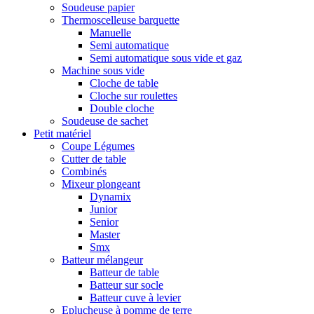
Soudeuse papier
Thermoscelleuse barquette
Manuelle
Semi automatique
Semi automatique sous vide et gaz
Machine sous vide
Cloche de table
Cloche sur roulettes
Double cloche
Soudeuse de sachet
Petit matériel
Coupe Légumes
Cutter de table
Combinés
Mixeur plongeant
Dynamix
Junior
Senior
Master
Smx
Batteur mélangeur
Batteur de table
Batteur sur socle
Batteur cuve à levier
Eplucheuse à pomme de terre