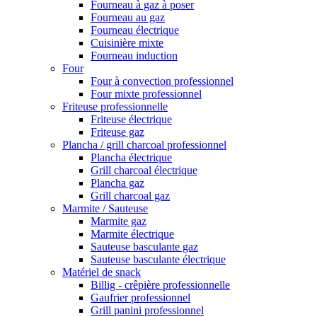
Fourneau à gaz à poser
Fourneau au gaz
Fourneau électrique
Cuisinière mixte
Fourneau induction
Four
Four à convection professionnel
Four mixte professionnel
Friteuse professionnelle
Friteuse électrique
Friteuse gaz
Plancha / grill charcoal professionnel
Plancha électrique
Grill charcoal électrique
Plancha gaz
Grill charcoal gaz
Marmite / Sauteuse
Marmite gaz
Marmite électrique
Sauteuse basculante gaz
Sauteuse basculante électrique
Matériel de snack
Billig - crêpière professionnelle
Gaufrier professionnel
Grill panini professionnel