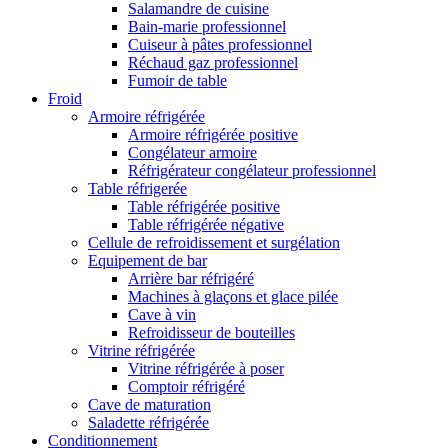
Salamandre de cuisine
Bain-marie professionnel
Cuiseur à pâtes professionnel
Réchaud gaz professionnel
Fumoir de table
Froid
Armoire réfrigérée
Armoire réfrigérée positive
Congélateur armoire
Réfrigérateur congélateur professionnel
Table réfrigerée
Table réfrigérée positive
Table réfrigérée négative
Cellule de refroidissement et surgélation
Equipement de bar
Arrière bar réfrigéré
Machines à glaçons et glace pilée
Cave à vin
Refroidisseur de bouteilles
Vitrine réfrigérée
Vitrine réfrigérée à poser
Comptoir réfrigéré
Cave de maturation
Saladette réfrigérée
Conditionnement