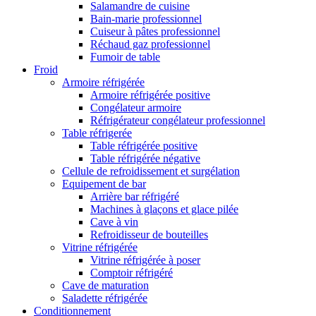
Salamandre de cuisine
Bain-marie professionnel
Cuiseur à pâtes professionnel
Réchaud gaz professionnel
Fumoir de table
Froid
Armoire réfrigérée
Armoire réfrigérée positive
Congélateur armoire
Réfrigérateur congélateur professionnel
Table réfrigerée
Table réfrigérée positive
Table réfrigérée négative
Cellule de refroidissement et surgélation
Equipement de bar
Arrière bar réfrigéré
Machines à glaçons et glace pilée
Cave à vin
Refroidisseur de bouteilles
Vitrine réfrigérée
Vitrine réfrigérée à poser
Comptoir réfrigéré
Cave de maturation
Saladette réfrigérée
Conditionnement