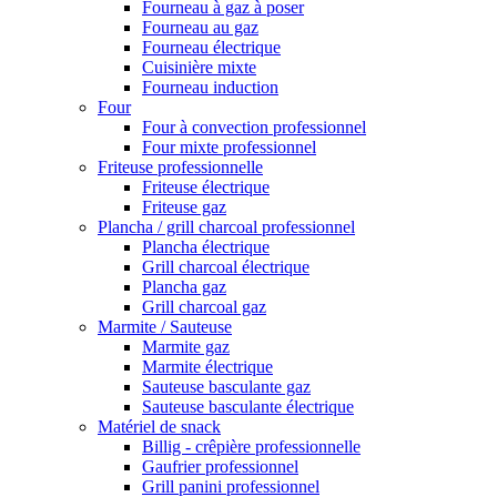
Fourneau à gaz à poser
Fourneau au gaz
Fourneau électrique
Cuisinière mixte
Fourneau induction
Four
Four à convection professionnel
Four mixte professionnel
Friteuse professionnelle
Friteuse électrique
Friteuse gaz
Plancha / grill charcoal professionnel
Plancha électrique
Grill charcoal électrique
Plancha gaz
Grill charcoal gaz
Marmite / Sauteuse
Marmite gaz
Marmite électrique
Sauteuse basculante gaz
Sauteuse basculante électrique
Matériel de snack
Billig - crêpière professionnelle
Gaufrier professionnel
Grill panini professionnel