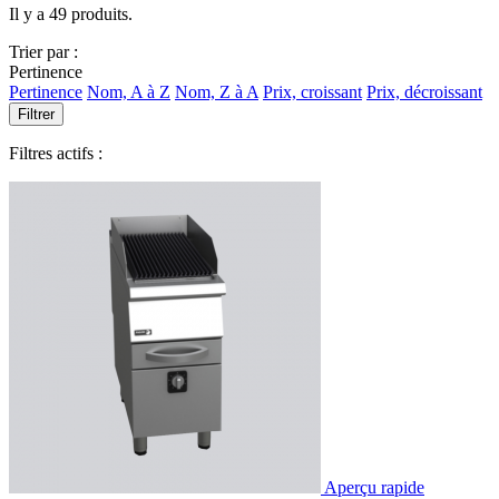
Il y a 49 produits.
Trier par :
Pertinence
Pertinence
Nom, A à Z
Nom, Z à A
Prix, croissant
Prix, décroissant
Filtrer
Filtres actifs :
Aperçu rapide