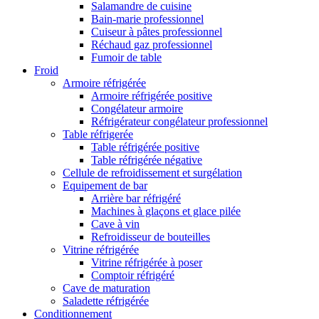
Salamandre de cuisine
Bain-marie professionnel
Cuiseur à pâtes professionnel
Réchaud gaz professionnel
Fumoir de table
Froid
Armoire réfrigérée
Armoire réfrigérée positive
Congélateur armoire
Réfrigérateur congélateur professionnel
Table réfrigerée
Table réfrigérée positive
Table réfrigérée négative
Cellule de refroidissement et surgélation
Equipement de bar
Arrière bar réfrigéré
Machines à glaçons et glace pilée
Cave à vin
Refroidisseur de bouteilles
Vitrine réfrigérée
Vitrine réfrigérée à poser
Comptoir réfrigéré
Cave de maturation
Saladette réfrigérée
Conditionnement