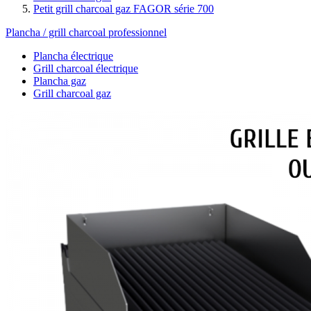
Petit grill charcoal gaz FAGOR série 700
Plancha / grill charcoal professionnel
Plancha électrique
Grill charcoal électrique
Plancha gaz
Grill charcoal gaz