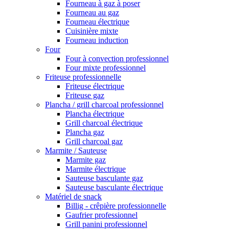
Fourneau à gaz à poser
Fourneau au gaz
Fourneau électrique
Cuisinière mixte
Fourneau induction
Four
Four à convection professionnel
Four mixte professionnel
Friteuse professionnelle
Friteuse électrique
Friteuse gaz
Plancha / grill charcoal professionnel
Plancha électrique
Grill charcoal électrique
Plancha gaz
Grill charcoal gaz
Marmite / Sauteuse
Marmite gaz
Marmite électrique
Sauteuse basculante gaz
Sauteuse basculante électrique
Matériel de snack
Billig - crêpière professionnelle
Gaufrier professionnel
Grill panini professionnel