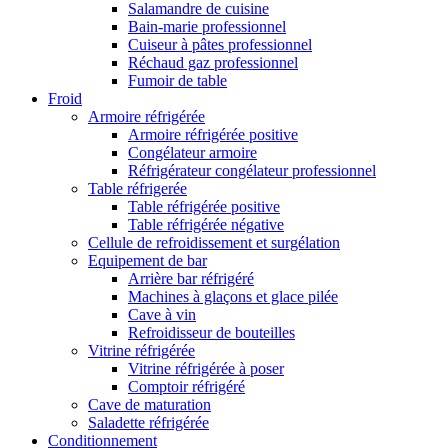
Salamandre de cuisine
Bain-marie professionnel
Cuiseur à pâtes professionnel
Réchaud gaz professionnel
Fumoir de table
Froid
Armoire réfrigérée
Armoire réfrigérée positive
Congélateur armoire
Réfrigérateur congélateur professionnel
Table réfrigerée
Table réfrigérée positive
Table réfrigérée négative
Cellule de refroidissement et surgélation
Equipement de bar
Arrière bar réfrigéré
Machines à glaçons et glace pilée
Cave à vin
Refroidisseur de bouteilles
Vitrine réfrigérée
Vitrine réfrigérée à poser
Comptoir réfrigéré
Cave de maturation
Saladette réfrigérée
Conditionnement