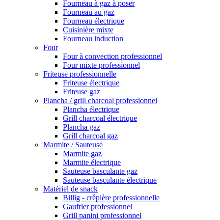
Fourneau à gaz à poser
Fourneau au gaz
Fourneau électrique
Cuisinière mixte
Fourneau induction
Four
Four à convection professionnel
Four mixte professionnel
Friteuse professionnelle
Friteuse électrique
Friteuse gaz
Plancha / grill charcoal professionnel
Plancha électrique
Grill charcoal électrique
Plancha gaz
Grill charcoal gaz
Marmite / Sauteuse
Marmite gaz
Marmite électrique
Sauteuse basculante gaz
Sauteuse basculante électrique
Matériel de snack
Billig - crêpière professionnelle
Gaufrier professionnel
Grill panini professionnel