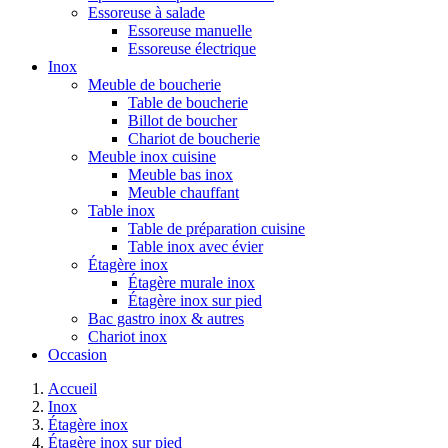
Essoreuse à salade
Essoreuse manuelle
Essoreuse électrique
Inox
Meuble de boucherie
Table de boucherie
Billot de boucher
Chariot de boucherie
Meuble inox cuisine
Meuble bas inox
Meuble chauffant
Table inox
Table de préparation cuisine
Table inox avec évier
Étagère inox
Étagère murale inox
Étagère inox sur pied
Bac gastro inox & autres
Chariot inox
Occasion
Accueil
Inox
Étagère inox
Étagère inox sur pied