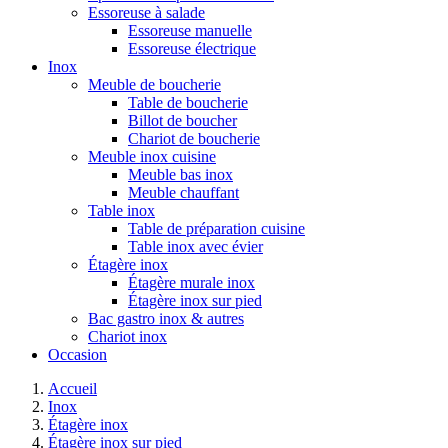
Essoreuse à salade
Essoreuse manuelle
Essoreuse électrique
Inox
Meuble de boucherie
Table de boucherie
Billot de boucher
Chariot de boucherie
Meuble inox cuisine
Meuble bas inox
Meuble chauffant
Table inox
Table de préparation cuisine
Table inox avec évier
Étagère inox
Étagère murale inox
Étagère inox sur pied
Bac gastro inox & autres
Chariot inox
Occasion
Accueil
Inox
Étagère inox
Étagère inox sur pied