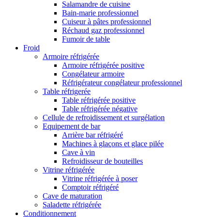
Salamandre de cuisine
Bain-marie professionnel
Cuiseur à pâtes professionnel
Réchaud gaz professionnel
Fumoir de table
Froid
Armoire réfrigérée
Armoire réfrigérée positive
Congélateur armoire
Réfrigérateur congélateur professionnel
Table réfrigerée
Table réfrigérée positive
Table réfrigérée négative
Cellule de refroidissement et surgélation
Equipement de bar
Arrière bar réfrigéré
Machines à glaçons et glace pilée
Cave à vin
Refroidisseur de bouteilles
Vitrine réfrigérée
Vitrine réfrigérée à poser
Comptoir réfrigéré
Cave de maturation
Saladette réfrigérée
Conditionnement