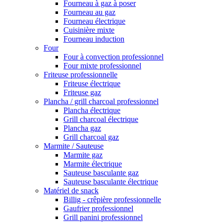
Fourneau à gaz à poser
Fourneau au gaz
Fourneau électrique
Cuisinière mixte
Fourneau induction
Four
Four à convection professionnel
Four mixte professionnel
Friteuse professionnelle
Friteuse électrique
Friteuse gaz
Plancha / grill charcoal professionnel
Plancha électrique
Grill charcoal électrique
Plancha gaz
Grill charcoal gaz
Marmite / Sauteuse
Marmite gaz
Marmite électrique
Sauteuse basculante gaz
Sauteuse basculante électrique
Matériel de snack
Billig - crêpière professionnelle
Gaufrier professionnel
Grill panini professionnel