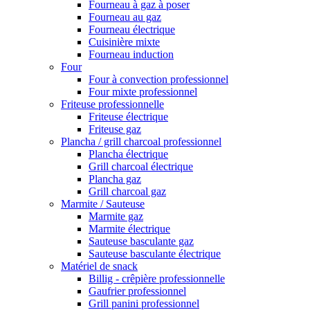
Fourneau à gaz à poser
Fourneau au gaz
Fourneau électrique
Cuisinière mixte
Fourneau induction
Four
Four à convection professionnel
Four mixte professionnel
Friteuse professionnelle
Friteuse électrique
Friteuse gaz
Plancha / grill charcoal professionnel
Plancha électrique
Grill charcoal électrique
Plancha gaz
Grill charcoal gaz
Marmite / Sauteuse
Marmite gaz
Marmite électrique
Sauteuse basculante gaz
Sauteuse basculante électrique
Matériel de snack
Billig - crêpière professionnelle
Gaufrier professionnel
Grill panini professionnel