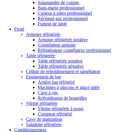
Salamandre de cuisine
Bain-marie professionnel
Cuiseur à pâtes professionnel
Réchaud gaz professionnel
Fumoir de table
Froid
Armoire réfrigérée
Armoire réfrigérée positive
Congélateur armoire
Réfrigérateur congélateur professionnel
Table réfrigerée
Table réfrigérée positive
Table réfrigérée négative
Cellule de refroidissement et surgélation
Equipement de bar
Arrière bar réfrigéré
Machines à glaçons et glace pilée
Cave à vin
Refroidisseur de bouteilles
Vitrine réfrigérée
Vitrine réfrigérée à poser
Comptoir réfrigéré
Cave de maturation
Saladette réfrigérée
Conditionnement