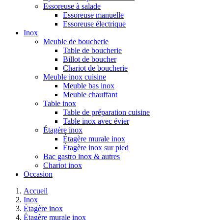
Essoreuse à salade
Essoreuse manuelle
Essoreuse électrique
Inox
Meuble de boucherie
Table de boucherie
Billot de boucher
Chariot de boucherie
Meuble inox cuisine
Meuble bas inox
Meuble chauffant
Table inox
Table de préparation cuisine
Table inox avec évier
Étagère inox
Étagère murale inox
Étagère inox sur pied
Bac gastro inox & autres
Chariot inox
Occasion
Accueil
Inox
Étagère inox
Étagère murale inox