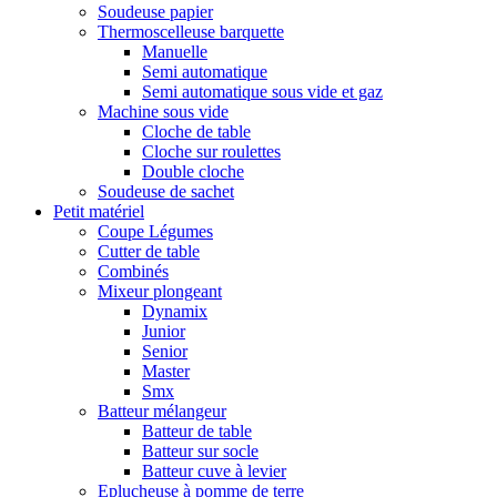
Soudeuse papier
Thermoscelleuse barquette
Manuelle
Semi automatique
Semi automatique sous vide et gaz
Machine sous vide
Cloche de table
Cloche sur roulettes
Double cloche
Soudeuse de sachet
Petit matériel
Coupe Légumes
Cutter de table
Combinés
Mixeur plongeant
Dynamix
Junior
Senior
Master
Smx
Batteur mélangeur
Batteur de table
Batteur sur socle
Batteur cuve à levier
Eplucheuse à pomme de terre