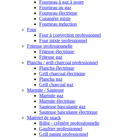
Fourneau à gaz à poser
Fourneau au gaz
Fourneau électrique
Cuisinière mixte
Fourneau induction
Four
Four à convection professionnel
Four mixte professionnel
Friteuse professionnelle
Friteuse électrique
Friteuse gaz
Plancha / grill charcoal professionnel
Plancha électrique
Grill charcoal électrique
Plancha gaz
Grill charcoal gaz
Marmite / Sauteuse
Marmite gaz
Marmite électrique
Sauteuse basculante gaz
Sauteuse basculante électrique
Matériel de snack
Billig - crêpière professionnelle
Gaufrier professionnel
Grill panini professionnel