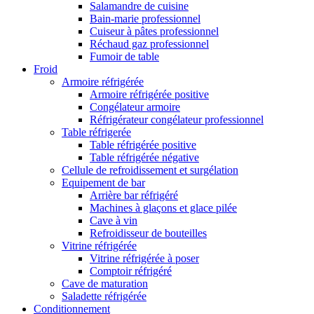
Salamandre de cuisine
Bain-marie professionnel
Cuiseur à pâtes professionnel
Réchaud gaz professionnel
Fumoir de table
Froid
Armoire réfrigérée
Armoire réfrigérée positive
Congélateur armoire
Réfrigérateur congélateur professionnel
Table réfrigerée
Table réfrigérée positive
Table réfrigérée négative
Cellule de refroidissement et surgélation
Equipement de bar
Arrière bar réfrigéré
Machines à glaçons et glace pilée
Cave à vin
Refroidisseur de bouteilles
Vitrine réfrigérée
Vitrine réfrigérée à poser
Comptoir réfrigéré
Cave de maturation
Saladette réfrigérée
Conditionnement