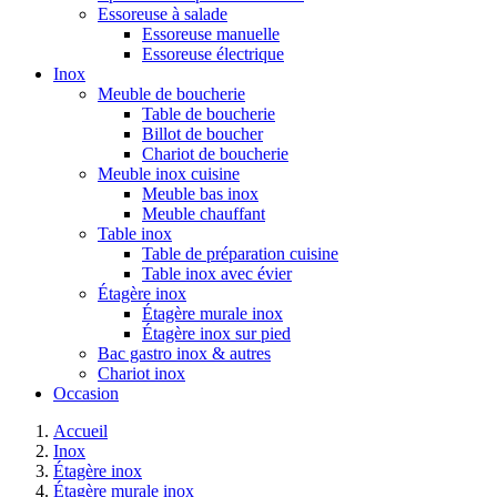
Essoreuse à salade
Essoreuse manuelle
Essoreuse électrique
Inox
Meuble de boucherie
Table de boucherie
Billot de boucher
Chariot de boucherie
Meuble inox cuisine
Meuble bas inox
Meuble chauffant
Table inox
Table de préparation cuisine
Table inox avec évier
Étagère inox
Étagère murale inox
Étagère inox sur pied
Bac gastro inox & autres
Chariot inox
Occasion
Accueil
Inox
Étagère inox
Étagère murale inox