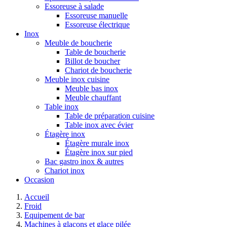
Essoreuse à salade
Essoreuse manuelle
Essoreuse électrique
Inox
Meuble de boucherie
Table de boucherie
Billot de boucher
Chariot de boucherie
Meuble inox cuisine
Meuble bas inox
Meuble chauffant
Table inox
Table de préparation cuisine
Table inox avec évier
Étagère inox
Étagère murale inox
Étagère inox sur pied
Bac gastro inox & autres
Chariot inox
Occasion
Accueil
Froid
Equipement de bar
Machines à glaçons et glace pilée