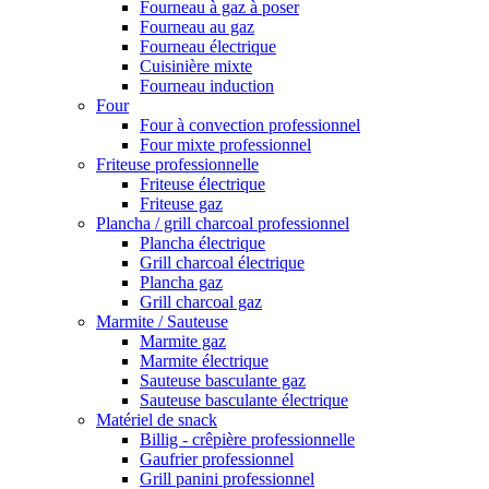
Fourneau à gaz à poser
Fourneau au gaz
Fourneau électrique
Cuisinière mixte
Fourneau induction
Four
Four à convection professionnel
Four mixte professionnel
Friteuse professionnelle
Friteuse électrique
Friteuse gaz
Plancha / grill charcoal professionnel
Plancha électrique
Grill charcoal électrique
Plancha gaz
Grill charcoal gaz
Marmite / Sauteuse
Marmite gaz
Marmite électrique
Sauteuse basculante gaz
Sauteuse basculante électrique
Matériel de snack
Billig - crêpière professionnelle
Gaufrier professionnel
Grill panini professionnel