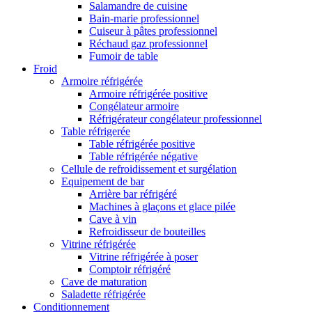
Salamandre de cuisine
Bain-marie professionnel
Cuiseur à pâtes professionnel
Réchaud gaz professionnel
Fumoir de table
Froid
Armoire réfrigérée
Armoire réfrigérée positive
Congélateur armoire
Réfrigérateur congélateur professionnel
Table réfrigerée
Table réfrigérée positive
Table réfrigérée négative
Cellule de refroidissement et surgélation
Equipement de bar
Arrière bar réfrigéré
Machines à glaçons et glace pilée
Cave à vin
Refroidisseur de bouteilles
Vitrine réfrigérée
Vitrine réfrigérée à poser
Comptoir réfrigéré
Cave de maturation
Saladette réfrigérée
Conditionnement