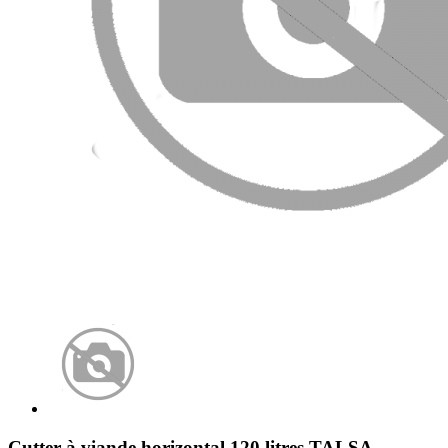
Cutter à viande horizontal 120 litres TALSA