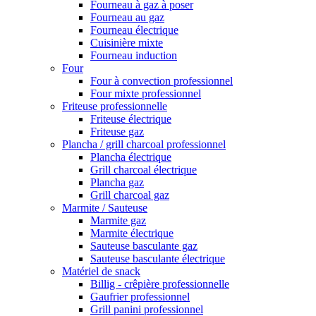
Fourneau à gaz à poser
Fourneau au gaz
Fourneau électrique
Cuisinière mixte
Fourneau induction
Four
Four à convection professionnel
Four mixte professionnel
Friteuse professionnelle
Friteuse électrique
Friteuse gaz
Plancha / grill charcoal professionnel
Plancha électrique
Grill charcoal électrique
Plancha gaz
Grill charcoal gaz
Marmite / Sauteuse
Marmite gaz
Marmite électrique
Sauteuse basculante gaz
Sauteuse basculante électrique
Matériel de snack
Billig - crêpière professionnelle
Gaufrier professionnel
Grill panini professionnel