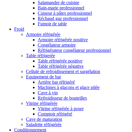
Salamandre de cuisine
Bain-marie professionnel
Cuiseur à pâtes professionnel
Réchaud gaz professionnel
Fumoir de table
Froid
Armoire réfrigérée
Armoire réfrigérée positive
Congélateur armoire
Réfrigérateur congélateur professionnel
Table réfrigerée
Table réfrigérée positive
Table réfrigérée négative
Cellule de refroidissement et surgélation
Equipement de bar
Arrière bar réfrigéré
Machines à glaçons et glace pilée
Cave à vin
Refroidisseur de bouteilles
Vitrine réfrigérée
Vitrine réfrigérée à poser
Comptoir réfrigéré
Cave de maturation
Saladette réfrigérée
Conditionnement