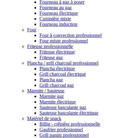
Fourneau à gaz à poser
Fourneau au gaz
Fourneau électrique
Cuisinière mixte
Fourneau induction
Four
Four à convection professionnel
Four mixte professionnel
Friteuse professionnelle
Friteuse électrique
Friteuse gaz
Plancha / grill charcoal professionnel
Plancha électrique
Grill charcoal électrique
Plancha gaz
Grill charcoal gaz
Marmite / Sauteuse
Marmite gaz
Marmite électrique
Sauteuse basculante gaz
Sauteuse basculante électrique
Matériel de snack
Billig - crêpière professionnelle
Gaufrier professionnel
Grill panini professionnel