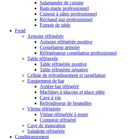
Salamandre de cuisine
Bain-marie professionnel
Cuiseur à pâtes professionnel
Réchaud gaz professionnel
Fumoir de table
Froid
Armoire réfrigérée
Armoire réfrigérée positive
Congélateur armoire
Réfrigérateur congélateur professionnel
Table réfrigerée
Table réfrigérée positive
Table réfrigérée négative
Cellule de refroidissement et surgélation
Equipement de bar
Arrière bar réfrigéré
Machines à glaçons et glace pilée
Cave à vin
Refroidisseur de bouteilles
Vitrine réfrigérée
Vitrine réfrigérée à poser
Comptoir réfrigéré
Cave de maturation
Saladette réfrigérée
Conditionnement