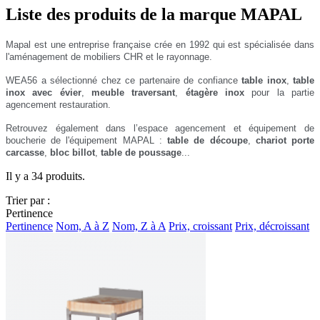
Liste des produits de la marque MAPAL
Mapal est une entreprise française crée en 1992 qui est spécialisée dans
l'aménagement de mobiliers
CHR
et
le
rayonnage
.
WEA56 a
sélectionné chez ce partenaire de confiance
table inox
,
table
inox avec évier
,
meuble traversant
,
étagère inox
pour la partie
agencement restauration.
Retrouvez également dans l’espace agencement et équipement de
boucherie de l'équipement MAPAL :
table de découpe
,
chariot porte
carcasse
,
bloc billot
,
table de poussage
...
Il y a 34 produits.
Trier par :
Pertinence
Pertinence
Nom, A à Z
Nom, Z à A
Prix, croissant
Prix, décroissant