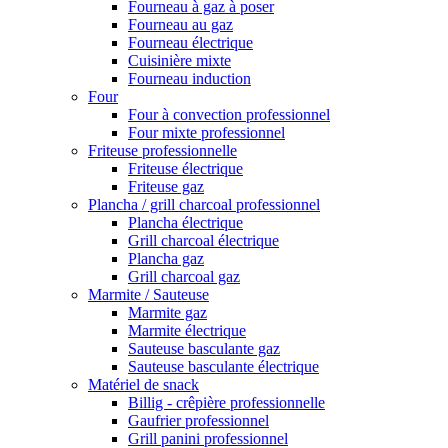
Fourneau à gaz à poser
Fourneau au gaz
Fourneau électrique
Cuisinière mixte
Fourneau induction
Four
Four à convection professionnel
Four mixte professionnel
Friteuse professionnelle
Friteuse électrique
Friteuse gaz
Plancha / grill charcoal professionnel
Plancha électrique
Grill charcoal électrique
Plancha gaz
Grill charcoal gaz
Marmite / Sauteuse
Marmite gaz
Marmite électrique
Sauteuse basculante gaz
Sauteuse basculante électrique
Matériel de snack
Billig - crêpière professionnelle
Gaufrier professionnel
Grill panini professionnel