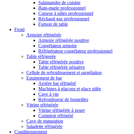
Salamandre de cuisine
Bain-marie professionnel
Cuiseur à pâtes professionnel
Réchaud gaz professionnel
Fumoir de table
Froid
Armoire réfrigérée
Armoire réfrigérée positive
Congélateur armoire
Réfrigérateur congélateur professionnel
Table réfrigerée
Table réfrigérée positive
Table réfrigérée négative
Cellule de refroidissement et surgélation
Equipement de bar
Arrière bar réfrigéré
Machines à glaçons et glace pilée
Cave à vin
Refroidisseur de bouteilles
Vitrine réfrigérée
Vitrine réfrigérée à poser
Comptoir réfrigéré
Cave de maturation
Saladette réfrigérée
Conditionnement