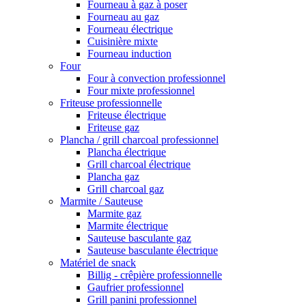
Fourneau à gaz à poser
Fourneau au gaz
Fourneau électrique
Cuisinière mixte
Fourneau induction
Four
Four à convection professionnel
Four mixte professionnel
Friteuse professionnelle
Friteuse électrique
Friteuse gaz
Plancha / grill charcoal professionnel
Plancha électrique
Grill charcoal électrique
Plancha gaz
Grill charcoal gaz
Marmite / Sauteuse
Marmite gaz
Marmite électrique
Sauteuse basculante gaz
Sauteuse basculante électrique
Matériel de snack
Billig - crêpière professionnelle
Gaufrier professionnel
Grill panini professionnel