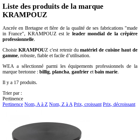
Liste des produits de la marque
KRAMPOUZ
Ancrée en Bretagne et fière de la qualité de ses fabrications "made
in France", KRAMPOUZ est le
leader mondial de la crêpière
professionnelle
.
Choisir
KRAMPOU
Z c'est retenir du
matériel de cuisine haut de
gamme
, robuste, fiable et facile d’utilisation.
WEA a sélectionné parmi les équipements professionnels de la
marque bretonne :
billig
,
plancha
,
gaufrier
et
bain marie
.
Il y a 17 produits.
Trier par :
Pertinence
Pertinence
Nom, A à Z
Nom, Z à A
Prix, croissant
Prix, décroissant