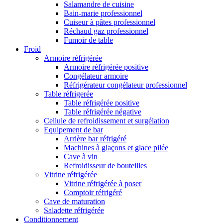
Salamandre de cuisine
Bain-marie professionnel
Cuiseur à pâtes professionnel
Réchaud gaz professionnel
Fumoir de table
Froid
Armoire réfrigérée
Armoire réfrigérée positive
Congélateur armoire
Réfrigérateur congélateur professionnel
Table réfrigerée
Table réfrigérée positive
Table réfrigérée négative
Cellule de refroidissement et surgélation
Equipement de bar
Arrière bar réfrigéré
Machines à glaçons et glace pilée
Cave à vin
Refroidisseur de bouteilles
Vitrine réfrigérée
Vitrine réfrigérée à poser
Comptoir réfrigéré
Cave de maturation
Saladette réfrigérée
Conditionnement