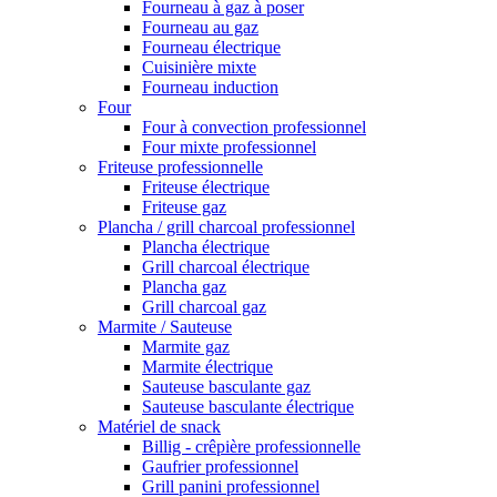
Fourneau à gaz à poser
Fourneau au gaz
Fourneau électrique
Cuisinière mixte
Fourneau induction
Four
Four à convection professionnel
Four mixte professionnel
Friteuse professionnelle
Friteuse électrique
Friteuse gaz
Plancha / grill charcoal professionnel
Plancha électrique
Grill charcoal électrique
Plancha gaz
Grill charcoal gaz
Marmite / Sauteuse
Marmite gaz
Marmite électrique
Sauteuse basculante gaz
Sauteuse basculante électrique
Matériel de snack
Billig - crêpière professionnelle
Gaufrier professionnel
Grill panini professionnel