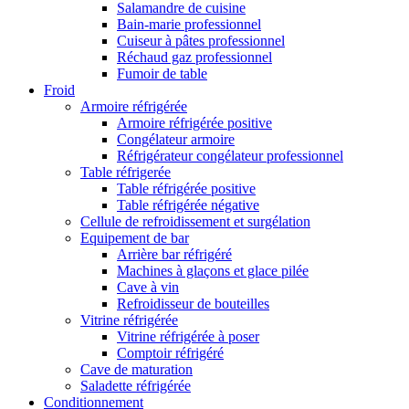
Salamandre de cuisine
Bain-marie professionnel
Cuiseur à pâtes professionnel
Réchaud gaz professionnel
Fumoir de table
Froid
Armoire réfrigérée
Armoire réfrigérée positive
Congélateur armoire
Réfrigérateur congélateur professionnel
Table réfrigerée
Table réfrigérée positive
Table réfrigérée négative
Cellule de refroidissement et surgélation
Equipement de bar
Arrière bar réfrigéré
Machines à glaçons et glace pilée
Cave à vin
Refroidisseur de bouteilles
Vitrine réfrigérée
Vitrine réfrigérée à poser
Comptoir réfrigéré
Cave de maturation
Saladette réfrigérée
Conditionnement