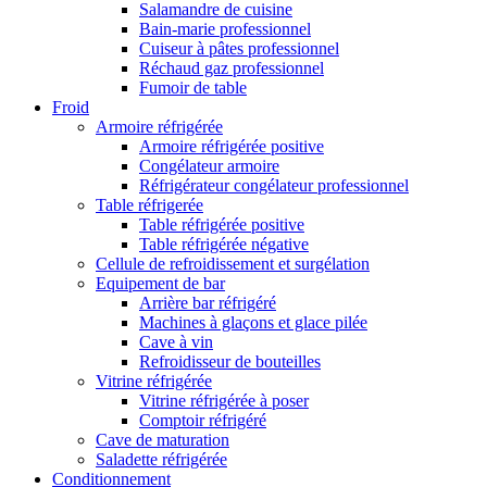
Salamandre de cuisine
Bain-marie professionnel
Cuiseur à pâtes professionnel
Réchaud gaz professionnel
Fumoir de table
Froid
Armoire réfrigérée
Armoire réfrigérée positive
Congélateur armoire
Réfrigérateur congélateur professionnel
Table réfrigerée
Table réfrigérée positive
Table réfrigérée négative
Cellule de refroidissement et surgélation
Equipement de bar
Arrière bar réfrigéré
Machines à glaçons et glace pilée
Cave à vin
Refroidisseur de bouteilles
Vitrine réfrigérée
Vitrine réfrigérée à poser
Comptoir réfrigéré
Cave de maturation
Saladette réfrigérée
Conditionnement