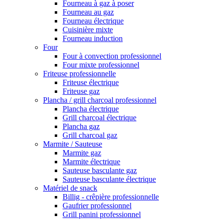
Fourneau à gaz à poser
Fourneau au gaz
Fourneau électrique
Cuisinière mixte
Fourneau induction
Four
Four à convection professionnel
Four mixte professionnel
Friteuse professionnelle
Friteuse électrique
Friteuse gaz
Plancha / grill charcoal professionnel
Plancha électrique
Grill charcoal électrique
Plancha gaz
Grill charcoal gaz
Marmite / Sauteuse
Marmite gaz
Marmite électrique
Sauteuse basculante gaz
Sauteuse basculante électrique
Matériel de snack
Billig - crêpière professionnelle
Gaufrier professionnel
Grill panini professionnel